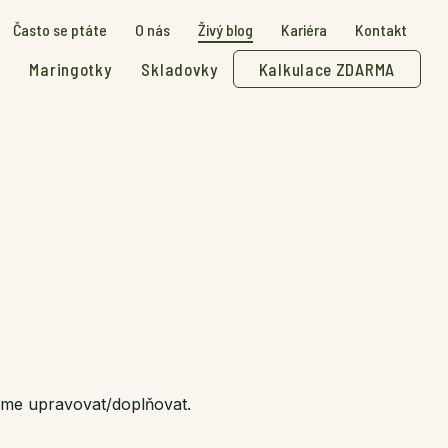
Často se ptáte
O nás
Živý blog
Kariéra
Kontakt
Maringotky
Skladovky
Kalkulace ZDARMA
eme upravovat/doplňovat.