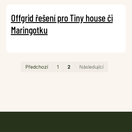
Offgrid řešení pro Tiny house či
Maringotku
První
Posledn
Předchozí
1
2
Následující