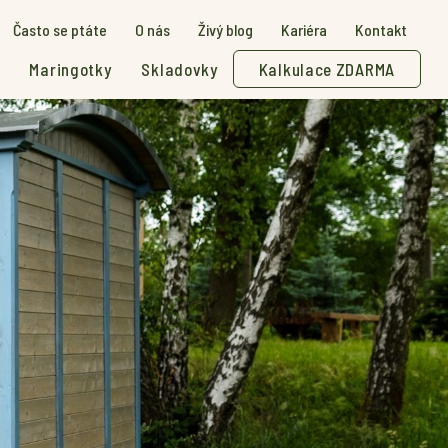
Často se ptáte
O nás
Živý blog
Kariéra
Kontakt
Maringotky
Skladovky
Kalkulace ZDARMA